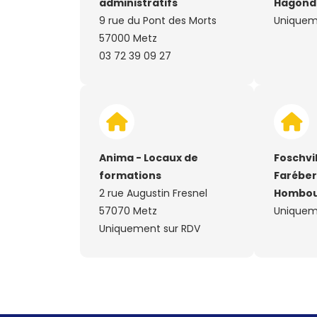
administratifs
Hagond
9 rue du Pont des Morts
Uniquem
57000 Metz
03 72 39 09 27
Anima - Locaux de
Foschvil
formations
Farébers
2 rue Augustin Fresnel
Hombou
57070 Metz
Uniquem
Uniquement sur RDV