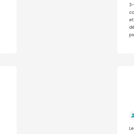
3-
co
et
d
ps
Le