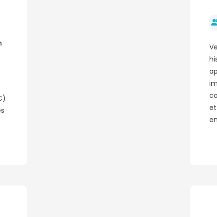
n
Ve
hi
ap
im
co
C)
et
es
en