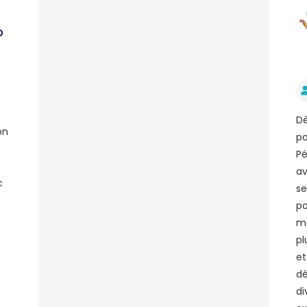
p
Dé
on
po
Pé
av
c
se
po
me
pl
et
dé
di