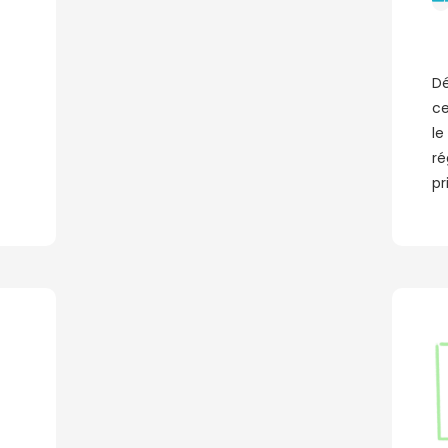
Dé
ce
le
ré
pr