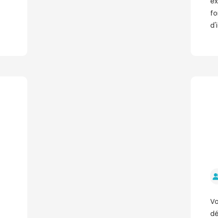
ex
fo
d'
Vo
dé