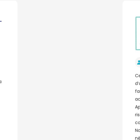
-
Ce
a
d’
fa
ac
Ap
ri
co
No
né