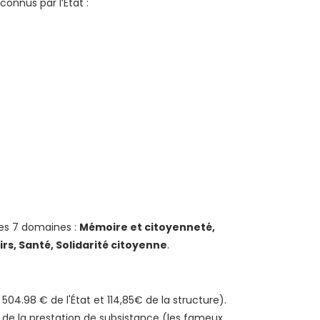
onnus par l’État :
es 7 domaines :
Mémoire et citoyenneté,
rs, Santé, Solidarité citoyenne
.
04.98 € de l'État et 114,85€ de la structure).
 de la prestation de subsistance (les fameux